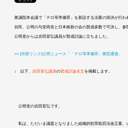
衆議院本会議で「テロ等準備罪」を新設する法案の採決が行わ
自民、公明の与党両党と日本維新の会の賛成多数で可決し、参
公明党からは吉田宣弘議員が賛成討論に立ちました。
>> [外部リンク]公明ニュース「「テロ等準備罪」衆院通過」
↓ 以下、
吉田宣弘議員
の
賛成討論全文
を掲載します。
公明党の吉田宣弘です。
私は、ただいま議題となりました組織的犯罪処罰法改正案、