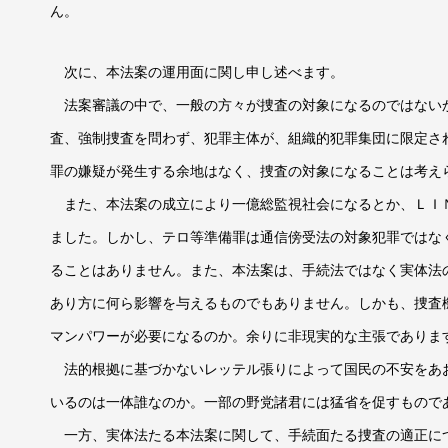
ん。
次に、本法案の運用面に関し申し述べます。
法案審議の中で、一般の方々が捜査の対象になるのではない
査、強制捜査を問わず、犯罪主体が、組織的犯罪集団に限定さ
罪の嫌疑が発生する余地はなく、捜査の対象になることは考え
また、本法案の成立により一億総監視社会になるとか、ＬＩ
ました。しかし、テロ等準備罪は通信傍受法の対象犯罪ではな
ることはありません。また、本法案は、手続法ではなく実体法
あり方に何ら影響を与えるものでもありません。しかも、捜査
マンパワーが必要になるのか。余りに非現実的な主張でありま
法的根拠に基づかないレッテル張りによって国民の不安をあ
いるのは一体誰なのか。一部の野党諸君には猛省を促すもので
一方、実体法たる本法案に関して、手続面たる捜査の適正に