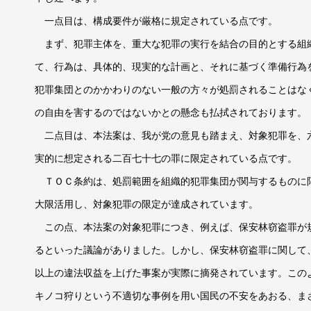
一点目は、構成要件が厳格に規定されている点です。
まず、犯罪主体を、重大な犯罪の実行を結合の目的とする組
て、行為は、具体的、現実的な計画と、それに基づく準備行為
犯罪集団とのかかわりのない一般の方々が処罰されることはな
の自由を害するのではないかとの懸念も払拭されております。
二点目は、本法案は、我が党の意見も踏まえ、対象犯罪を、
実的に想定される二百七十七の罪に限定されている点です。
ＴＯＣ条約は、処罰範囲を組織的犯罪集団が関与するものに
大限活用し、対象犯罪の限定が達成されています。
この点、本法案の対象犯罪につき、例えば、保安林窃盗罪が
るといった議論がありました。しかし、保安林窃盗罪に関して
以上の違法収益を上げた事案が実際に摘発されています。この
キノコ狩りという不適切な事例を用い国民の不安をあおる、ま