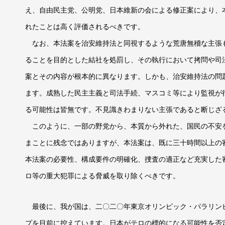
え、自由民主党、公明党、日本維新の会による修正案により、
れたことは高く評価されるべきです。
なお、本法案を治安維持法と同視するような荒唐無稽な主張
ることを目的とした結社を処罰し、その執行において拷問や司
案とその内容が根本的に異なります。しかも、治安維持法の問
ます。成熟した民主主義と司法手続、マスコミ等により監視が
る可能性は皆無です。不見識きわまりない主張であると断じざ
このように、一部の野党から、本質から外れた、国民の不安
まことに残念ではありますが、本法案は、既に三十時間以上の
本法案の必要性、構成要件の明確化、捜査の適正など充実した
ロ等の重大犯罪による脅威を取り除くべきです。
最後に、我が国は、二〇二〇年東京オリンピック・パラリン
プを目前に控えています。日本がテロの標的になる可能性を否