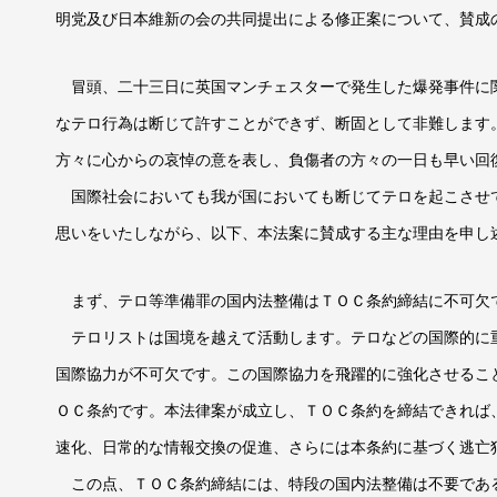
明党及び日本維新の会の共同提出による修正案について、賛成
冒頭、二十三日に英国マンチェスターで発生した爆発事件に
なテロ行為は断じて許すことができず、断固として非難します
方々に心からの哀悼の意を表し、負傷者の方々の一日も早い回
国際社会においても我が国においても断じてテロを起こさせ
思いをいたしながら、以下、本法案に賛成する主な理由を申し
まず、テロ等準備罪の国内法整備はＴＯＣ条約締結に不可欠
テロリストは国境を越えて活動します。テロなどの国際的に
国際協力が不可欠です。この国際協力を飛躍的に強化させるこ
ＯＣ条約です。本法律案が成立し、ＴＯＣ条約を締結できれば
速化、日常的な情報交換の促進、さらには本条約に基づく逃亡
この点、ＴＯＣ条約締結には、特段の国内法整備は不要であ