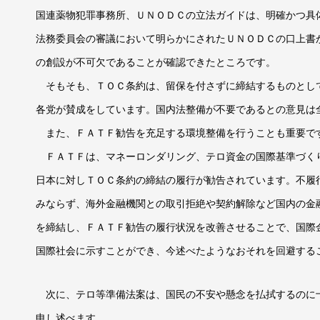
国連薬物犯罪事務所、ＵＮＯＤＣの立法ガイドは、明確かつ具
法務委員会の審議において明らかにされたＵＮＯＤＣの口上書
の創設が不可欠であることが確認できたところです。
そもそも、ＴＯＣ条約は、留保を付さずに締結するものとし
各党が賛成をしています。国内法整備が不要であるとの意見は
また、ＦＡＴＦ勧告を充足する環境整備を行うことも重要で
ＦＡＴＦは、マネーロンダリング、テロ資金の国際基準づく
日本に対しＴＯＣ条約の締結の履行が勧告されています。不履
みならず、海外金融機関との取引拒絶や契約解除など国内の金
を締結し、ＦＡＴＦ勧告の履行状況を改善させることで、国際
国際社会に示すことができ、今述べたようなおそれを回避する
次に、テロ等準備法案は、国民の不安や懸念を払拭するのに
申し述べます。