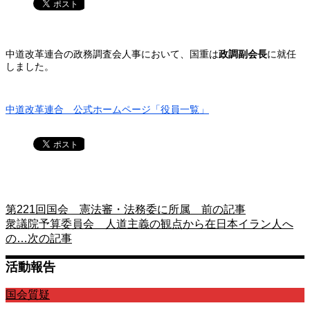
中道改革連合の政務調査会人事において、国重は
政調副会長
に就任
しました。
中道改革連合 公式ホームページ「役員一覧」
第221回国会 憲法審・法務委に所属
前の記事
衆議院予算委員会 人道主義の観点から在日本イラン人へ
の…
次の記事
活動報告
国会質疑